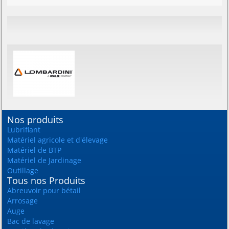
Nos produits
Lubrifiant
Matériel agricole et d'élevage
Matériel de BTP
Matériel de Jardinage
Outillage
Tous nos Produits
Abreuvoir pour bétail
Arrosage
Auge
Bac de lavage