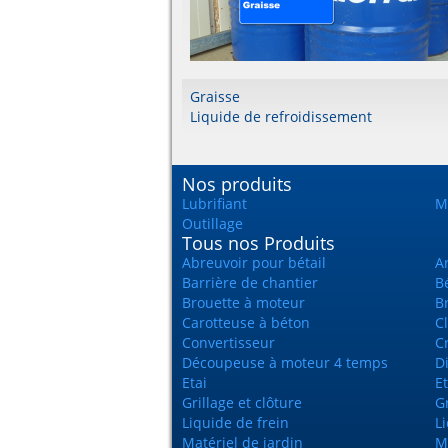
Graisse
Liquide de refroidissement
Nos produits
Lubrifiant
Ma
Outillage
Tous nos Produits
Abreuvoir pour bétail
A
Barrière de chantier
Bé
Brouette à moteur
B
Carotteuse à béton
Cl
Convertisseur
C
Découpeuse à moteur 4 temps
D
Etai
E
Grillage et clôture
G
Liquide de frein
L
Matériel de jardin
M