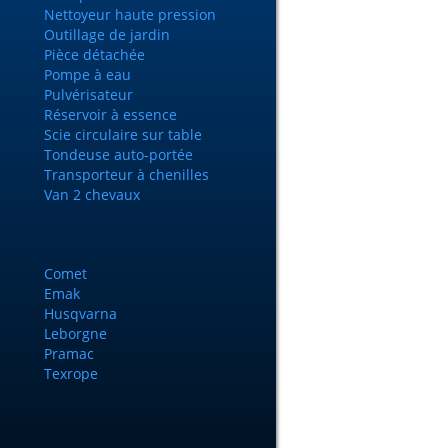
Nettoyeur haute pression
Outillage de jardin
Pièce détachée
Pompe à eau
Pulvérisateur
Réservoir à essence
Scie circulaire sur table
Tondeuse auto-portée
Transporteur à chenilles
Van 2 chevaux
Comet
Emak
Husqvarna
Leborgne
Pramac
Texrope