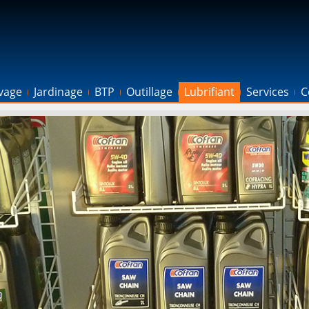
evage
Jardinage
BTP
Outillage
Lubrifiant
Services
C