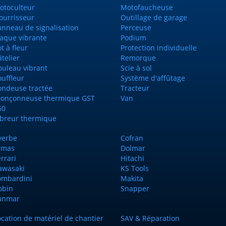
otoculteur
Motofaucheuse
ourrisseur
Outillage de garage
anneau de signalisation
Perceuse
laque vibrante
Podium
t à fleur
Protection individuelle
telier
Remorque
ouleau vibrant
Scie à sol
ouffleur
Système d'affûtage
ondeuse tractée
Tracteur
ronçonneuse thermique GST
Van
60
ibreur thermique
yerbe
Cofran
imas
Dolmar
rrari
Hitachi
awasaki
KS Tools
ombardini
Makita
obin
Snapper
anmar
ocation de matériel de chantier
SAV & Réparation