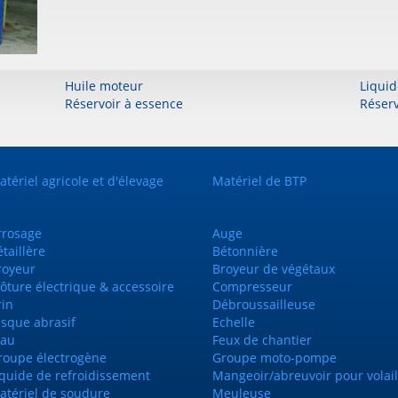
Huile moteur
Liquid
Réservoir à essence
Réserv
tériel agricole et d'élevage
Matériel de BTP
rrosage
Auge
taillère
Bétonnière
royeur
Broyeur de végétaux
ôture électrique & accessoire
Compresseur
rin
Débroussailleuse
isque abrasif
Echelle
tau
Feux de chantier
roupe électrogène
Groupe moto-pompe
iquide de refroidissement
Mangeoir/abreuvoir pour volail
atériel de soudure
Meuleuse