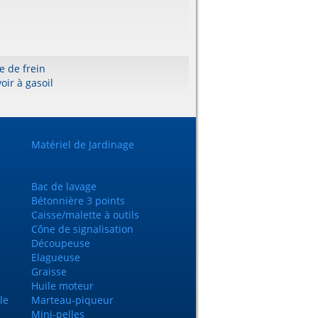
e de frein
oir à gasoil
Matériel de Jardinage
Bac de lavage
Bétonnière 3 points
Caisse/malette à outils
Cône de signalisation
Découpeuse
Elagueuse
Graisse
Huile moteur
le
Marteau-piqueur
Mini-pelles