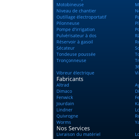
Motobineuse
M
Niveau de chantier
N
Outillage électroportatif
P
Pilonneuse
P
Pompe d'irrigation
Po
Pulvérisateur à dos
Râ
Réservoir à gasoil
R
Sécateur
S
Tondeuse poussée
T
Tronçonneuse
T
3
Vibreur électrique
V
Fabricants
Altrad
A
Dimaco
D
Fenwick
Fe
Jourdain
K
Lindner
L
Quivrogne
R
Worms
Y
Nos Services
Livraison du matériel
L