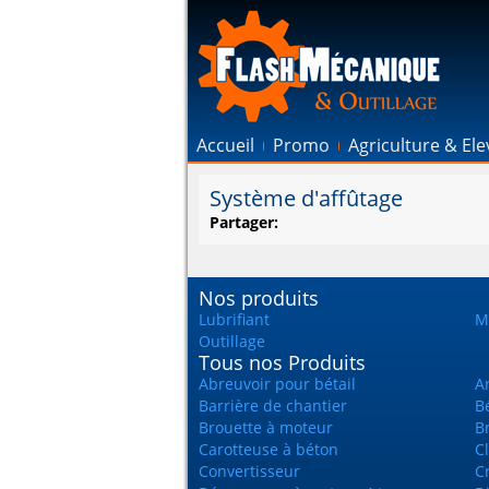
Accueil
Promo
Agriculture & El
Système d'affûtage
Partager:
Nos produits
Lubrifiant
Ma
Outillage
Tous nos Produits
Abreuvoir pour bétail
A
Barrière de chantier
Bé
Brouette à moteur
B
Carotteuse à béton
Cl
Convertisseur
C