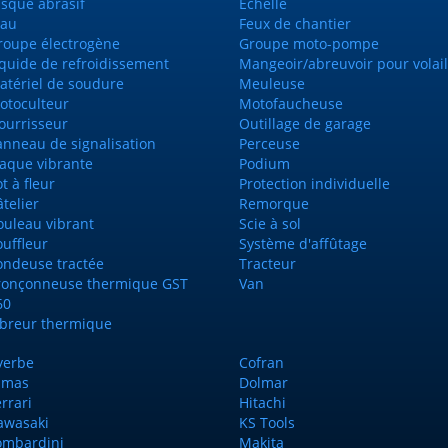
isque abrasif
Echelle
tau
Feux de chantier
roupe électrogène
Groupe moto-pompe
iquide de refroidissement
Mangeoir/abreuvoir pour volail
atériel de soudure
Meuleuse
otoculteur
Motofaucheuse
ourrisseur
Outillage de garage
anneau de signalisation
Perceuse
laque vibrante
Podium
t à fleur
Protection individuelle
telier
Remorque
ouleau vibrant
Scie à sol
ouffleur
Système d'affûtage
ondeuse tractée
Tracteur
ronçonneuse thermique GST
Van
60
ibreur thermique
yerbe
Cofran
imas
Dolmar
rrari
Hitachi
awasaki
KS Tools
ombardini
Makita