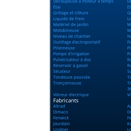
Découpeuse à moteur 4 temps
D
Etai
E
Grillage et clôture
G
Liquide de frein
L
Matériel de jardin
M
Motobineuse
M
Niveau de chantier
N
Outillage électroportatif
P
Pilonneuse
P
Pompe d'irrigation
Po
Pulvérisateur à dos
Râ
Réservoir à gasoil
R
Sécateur
S
Tondeuse poussée
T
Tronçonneuse
T
3
Vibreur électrique
V
Fabricants
Altrad
A
Dimaco
D
Fenwick
Fe
Jourdain
K
Lindner
L