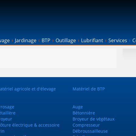
evage
Jardinage
BTP
Outillage
Lubrifiant
Services
C
tériel agricole et d'élevage
Matériel de BTP
rrosage
Auge
taillère
Bétonnière
royeur
Broyeur de végétaux
ôture électrique & accessoire
Compresseur
rin
Débroussailleuse