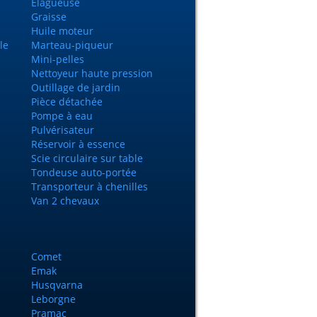
Elagueuse
Graisse
Huile moteur
le
Marteau-piqueur
Mini-pelles
Nettoyeur haute pression
Outillage de jardin
Pièce détachée
Pompe à eau
Pulvérisateur
Réservoir à essence
Scie circulaire sur table
Tondeuse auto-portée
Transporteur à chenilles
Van 2 chevaux
Comet
Emak
Husqvarna
Leborgne
Pramac